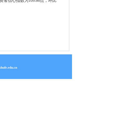
者信心指数为109.66点，环比
e.edu.cn