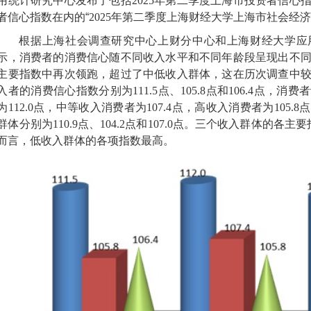
用统计研究中心发布了包括
2025
年第二季度上海市投资者信心
者信心指数在内的“
2025
年第二季度上海财经大学上海市社会经济
根据上海社会调查研究中心上财分中心和上海财经大学应
示，消费者的消费信心随不同收入水平和不同年龄段呈现出不
主要指数中再次领跑，超过了中低收入群体，这在历次调查中
入者的消费信心指数分别为
111.5
点、
105.8
点和
106.4
点，消费者
为
112.0
点，中等收入消费者为
107.4
点，高收入消费者为
105.8
点
群体分别为
110.9
点、
104.2
点和
107.0
点。三个收入群体的各主要
而言，低收入群体的各项指数最高。