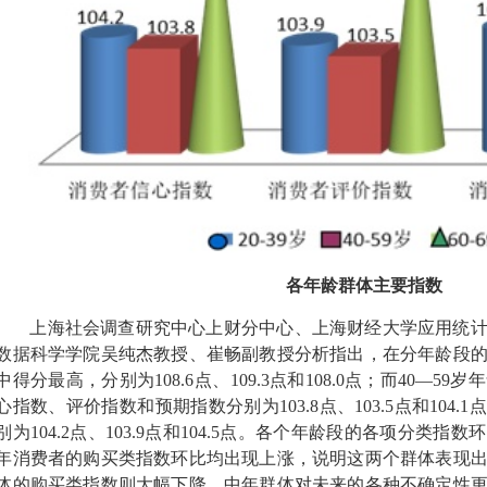
各年龄群体主要指数
上海社会调查研究中心上财分中心、上海财经大学应用统
数据科学学院吴纯杰教授、崔畅副教授分析指出，在分年龄段
中得分最高，分别为
108.6
点、
109.3
点和
108.0
点；而
40—59
岁年
心指数、评价指数和预期指数分别为
103.8
点、
103.5
点和
104.1
点
别为
104.2
点、
103.9
点和
104.5
点。各个年龄段的各项分类指数环
年消费者的购买类指数环比均出现上涨，说明这两个群体表现
体的购买类指数则大幅下降，中年群体对未来的各种不确定性