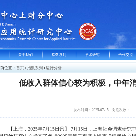
关于我们
指数系列
学术研究
合作交流
当前位置：
首页
指数系列
运行分析
低收入群体信心较为积极，中年
发布时间：2025-07-15
浏览次数：
【上海，
2025
年
7
月
15
日讯】
7
月
15
日，上海社会调查研究