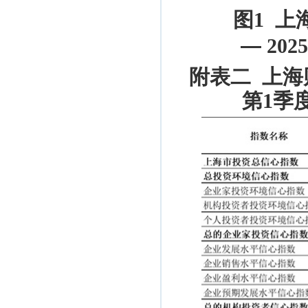
图
1
上海
—
202
附表二 上
第
1
季度