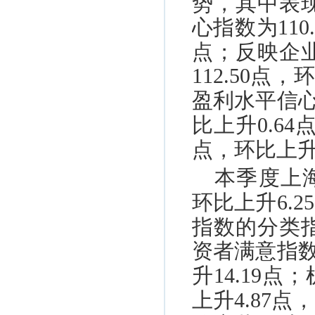
势，其中表
心指数为
110
点；反映企
112.50
点，
盈利水平信
比上升
0.64
点，环比上
本季度上
环比上升
6.25
指数的分类
资者满意指
升
14.19
点；
上升
4.87
点，